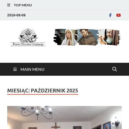
TOP MENU
2026-08-06
Bracia Chrystusa
strona wspólnoty zakonnej
Cierpiącego (SFCHP)
MAIN MENU
MIESIĄC:
PAŹDZIERNIK 2025