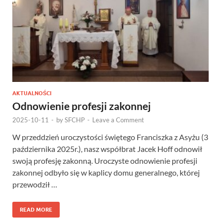
AKTUALNOŚCI
Odnowienie profesji zakonnej
2025-10-11
-
by
SFCHP
-
Leave a Comment
W przeddzień uroczystości świętego Franciszka z Asyżu (3
października 2025r.), nasz współbrat Jacek Hoff odnowił
swoją profesję zakonną. Uroczyste odnowienie profesji
zakonnej odbyło się w kaplicy domu generalnego, której
przewodził …
READ MORE