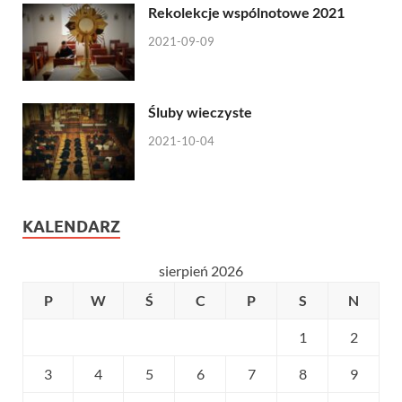
Rekolekcje wspólnotowe 2021
2021-09-09
Śluby wieczyste
2021-10-04
KALENDARZ
sierpień 2026
P
W
Ś
C
P
S
N
1
2
3
4
5
6
7
8
9