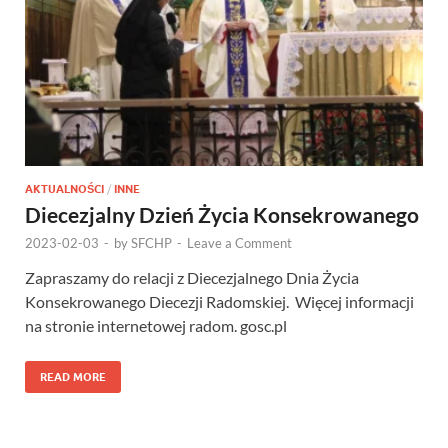
AKTUALNOŚCI
/
INNE
Diecezjalny Dzień Życia Konsekrowanego
2023-02-03
-
by
SFCHP
-
Leave a Comment
Zapraszamy do relacji z Diecezjalnego Dnia Życia
Konsekrowanego Diecezji Radomskiej. Więcej informacji
na stronie internetowej radom. gosc.pl
READ MORE