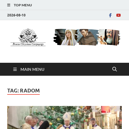
TOP MENU
2026-08-10
Bracia Chrystusa
strona wspólnoty zakonnej
Cierpiącego (SFCHP)
MAIN MENU
TAG:
RADOM