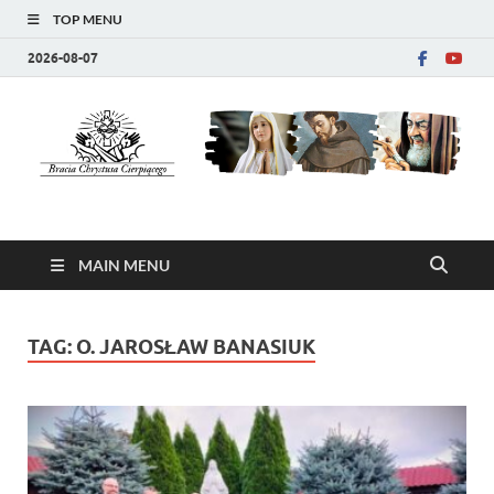
TOP MENU
2026-08-07
Bracia Chrystusa
strona wspólnoty zakonnej
Cierpiącego (SFCHP)
MAIN MENU
TAG:
O. JAROSŁAW BANASIUK