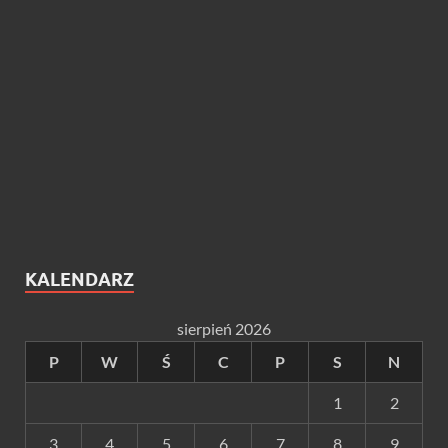
KALENDARZ
sierpień 2026
P
W
Ś
C
P
S
N
1
2
3
4
5
6
7
8
9