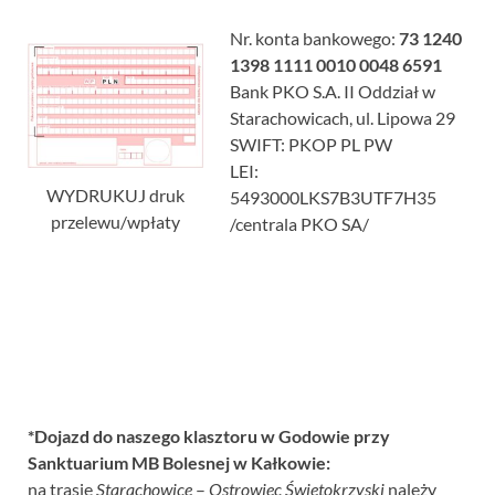
Nr. konta bankowego:
73 1240
1398 1111 0010 0048 6591
Bank PKO S.A. II Oddział w
Starachowicach, ul. Lipowa 29
SWIFT: PKOP PL PW
LEI:
WYDRUKUJ druk
5493000LKS7B3UTF7H35
przelewu/wpłaty
/centrala PKO SA/
*Dojazd do naszego klasztoru w Godowie przy
Sanktuarium MB Bolesnej w Kałkowie:
na trasie
Starachowice
–
Ostrowiec Świętokrzyski
należy