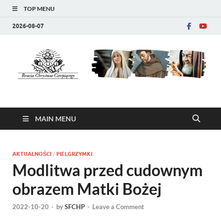
TOP MENU
2026-08-07
Bracia Chrystusa
strona wspólnoty zakonnej
Cierpiącego (SFCHP)
MAIN MENU
AKTUALNOŚCI
/
PIELGRZYMKI
Modlitwa przed cudownym
obrazem Matki Bożej
2022-10-20
-
by
SFCHP
-
Leave a Comment